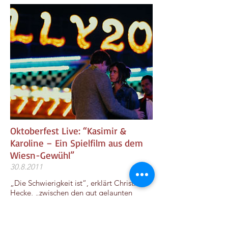
Oktoberfest Live: “Kasimir &
Karoline – Ein Spielfilm aus dem
Wiesn-Gewühl”
30.8.2011
„Die Schwierigkeit ist“, erklärt Christina
Hecke, „zwischen den gut gelaunten
Leuten die Dramatik und die Tiefe der
Figuren aufrecht zu erhalten.“