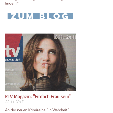
finden!"
zum Blog
RTV Magazin: "Einfach Frau sein"
22.11.2017
An der neuen Krimireihe "In Wahrheit"